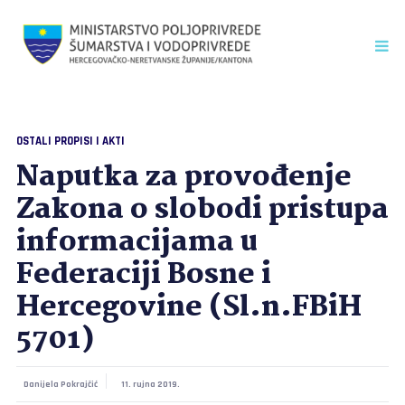
OSTALI PROPISI I AKTI
Naputka za provođenje
Zakona o slobodi pristupa
informacijama u
Federaciji Bosne i
Hercegovine (Sl.n.FBiH
5701)
Danijela Pokrajčić
11. rujna 2019.