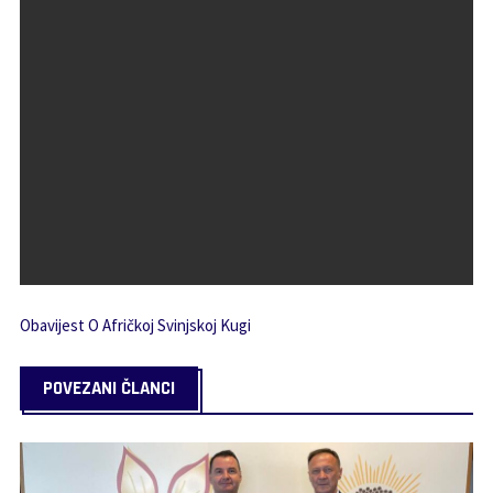
Obavijest O Afričkoj Svinjskoj Kugi
POVEZANI ČLANCI