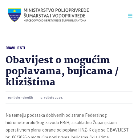
OBAVIJESTI
Obavijest o mogućim
poplavama, bujicama /
klizištima
Danijela Pokrajčić
19. veljače 2026.
Na temelju podataka dobivenih od strane Federalnog
hidrometeorološkog zavoda FBiH, a sukladno Županijskom
operativnom planu obrane od poplava HNŽ-K daje se OBAVIJEST
br. 06/2026 o mogućim poplavama, bujicama / klizištima: