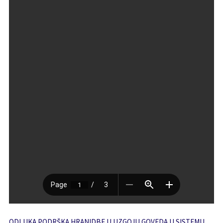
ODLUKA PODRŠKA HRANIDBE U UZGOJU GOVEDA U SISTEMU