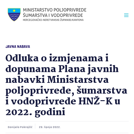
JAVNA NABAVA
Odluka o izmjenama i
dopunama Plana javnih
nabavki Ministarstva
poljoprivrede, šumarstva
i vodoprivrede HNŽ-K u
2022. godini
Danijela Pokrajčić
29. lipnja 2022.