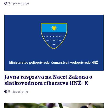
3 mjeseca prije
Javna rasprava na Nacrt Zakona o
slatkovodnom ribarstvu HNŽ-K
5 mjeseci prije