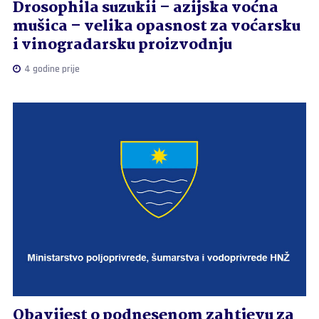
Drosophila suzukii – azijska voćna
mušica – velika opasnost za voćarsku
i vinogradarsku proizvodnju
4 godine prije
Obavijest o podnesenom zahtjevu za