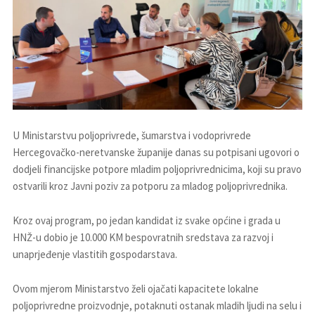
U Ministarstvu poljoprivrede, šumarstva i vodoprivrede
Hercegovačko-neretvanske županije danas su potpisani ugovori o
dodjeli financijske potpore mladim poljoprivrednicima, koji su pravo
ostvarili kroz Javni poziv za potporu za mladog poljoprivrednika.
Kroz ovaj program, po jedan kandidat iz svake općine i grada u
HNŽ-u dobio je 10.000 KM bespovratnih sredstava za razvoj i
unaprjeđenje vlastitih gospodarstava.
Ovom mjerom Ministarstvo želi ojačati kapacitete lokalne
poljoprivredne proizvodnje, potaknuti ostanak mladih ljudi na selu i