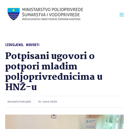
IZDVOJENO
NOVOSTI
Potpisani ugovori o
potpori mladim
poljoprivrednicima u
HNŽ-u
Danijela Pokrajčić
10. rujna 2025.