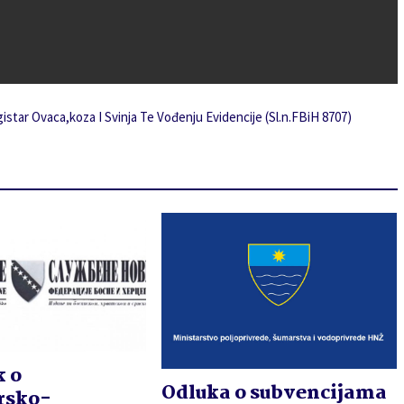
star Ovaca,koza I Svinja Te Vođenju Evidencije (Sl.n.FBiH 8707)
k o
Odluka o subvencijama
rsko-