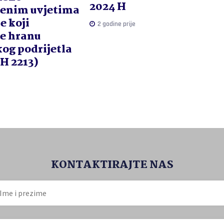
2024 H
enim uvjetima
e koji
2 godine prije
e hranu
kog podrijetla
iH 2213)
KONTAKTIRAJTE NAS