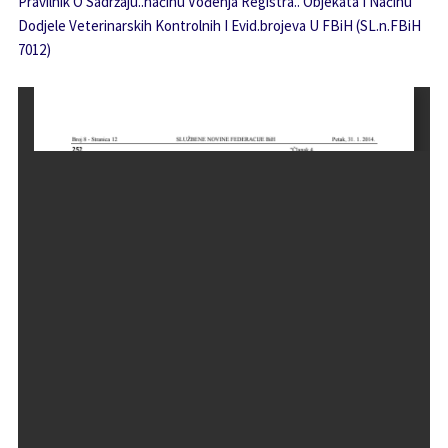
Pravilnik O Sadržaju..načinu Vođenja Registra.. Objekata I Načinu
Dodjele Veterinarskih Kontrolnih I Evid.brojeva U FBiH (SL.n.FBiH
7012)