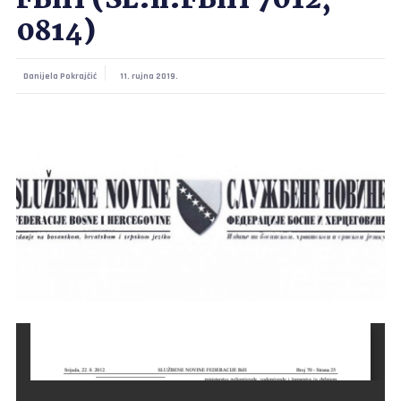
FBiH (SL.n.FBiH 7012,
0814)
Danijela Pokrajčić
11. rujna 2019.