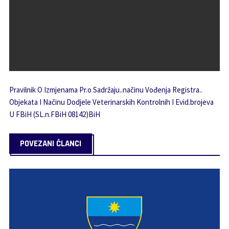
Pravilnik O Izmjenama Pr.o Sadržaju..načinu Vođenja Registra..
Objekata I Načinu Dodjele Veterinarskih Kontrolnih I Evid.brojeva
U FBiH (SL.n.FBiH 08142)BiH
POVEZANI ČLANCI