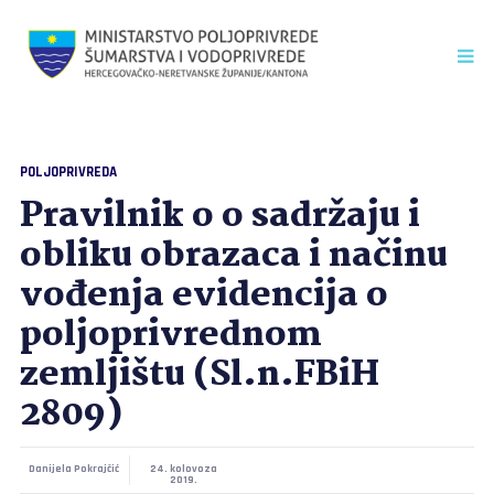
POLJOPRIVREDA
Pravilnik o o sadržaju i
obliku obrazaca i načinu
vođenja evidencija o
poljoprivrednom
zemljištu (Sl.n.FBiH
2809)
Danijela Pokrajčić
24. kolovoza
2019.