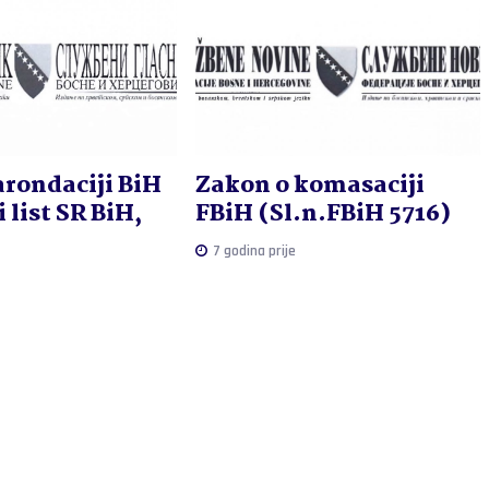
arondaciji BiH
Zakon o komasaciji
 list SR BiH,
FBiH (Sl.n.FBiH 5716)
7 godina prije