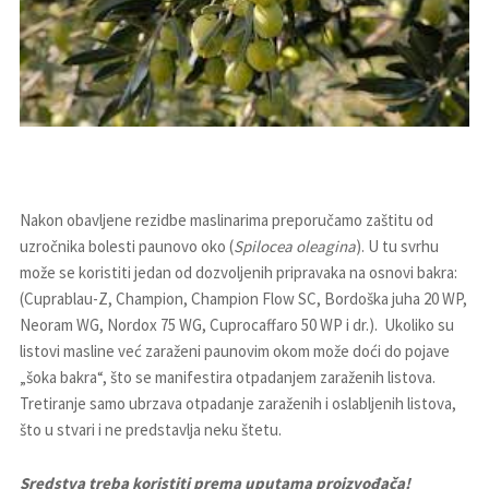
Nakon obavljene rezidbe maslinarima preporučamo zaštitu od
uzročnika bolesti paunovo oko (
Spilocea oleagina
). U tu svrhu
može se koristiti jedan od dozvoljenih pripravaka na osnovi bakra:
(Cuprablau-Z, Champion, Champion Flow SC, Bordoška juha 20 WP,
Neoram WG, Nordox 75 WG, Cuprocaffaro 50 WP i dr.). Ukoliko su
listovi masline već zaraženi paunovim okom može doći do pojave
„šoka bakra“, što se manifestira otpadanjem zaraženih listova.
Tretiranje samo ubrzava otpadanje zaraženih i oslabljenih listova,
što u stvari i ne predstavlja neku štetu.
Sredstva treba koristiti prema uputama proizvođača!