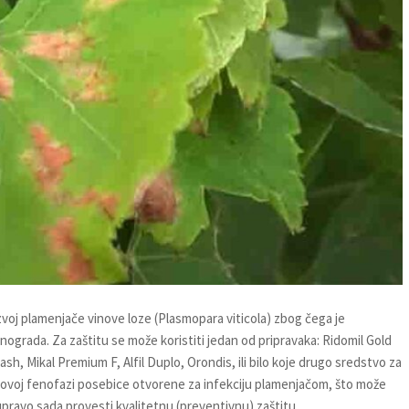
zvoj plamenjače vinove loze (Plasmopara viticola) zbog čega je
nograda. Za zaštitu se može koristiti jedan od pripravaka: Ridomil Gold
sh, Mikal Premium F, Alfil Duplo, Orondis, ili bilo koje drugo sredstvo za
 ovoj fenofazi posebice otvorene za infekciju plamenjačom, što može
upravo sada provesti kvalitetnu (preventivnu) zaštitu.