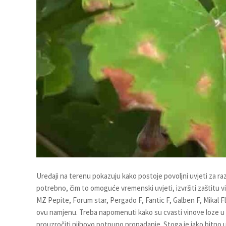
Uređaji na terenu pokazuju kako postoje povoljni uvjeti za ra
potrebno, čim to omoguće vremenski uvjeti, izvršiti zaštitu vi
MZ Pepite, Forum star, Pergado F, Fantic F, Galben F, Mikal Fla
ovu namjenu. Treba napomenuti kako su cvasti vinove loze u
prouzročiti njihovo potpuno propadanje. Stoga je jako bitno 