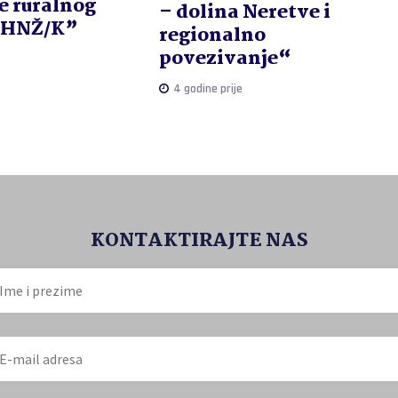
e ruralnog
– dolina Neretve i
a HNŽ/K”
regionalno
povezivanje“
4 godine prije
KONTAKTIRAJTE NAS