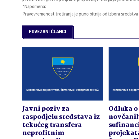
*Napomena:
Pravovremenost tretiranja je puno bitnija od izbora sredstva
POVEZANI ČLANCI
Javni poziv za
Odluka o
raspodjelu sredstava iz
novčanih
tekućeg transfera
sufinanc
neprofitnim
projekat