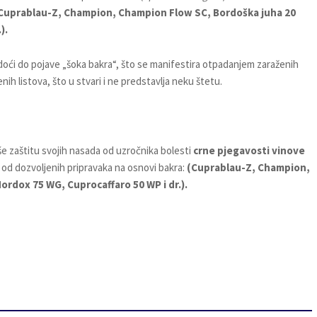
Cuprablau-Z, Champion, Champion Flow SC, Bordoška juha 20
).
doći do pojave „šoka bakra“, što se manifestira otpadanjem zaraženih
nih listova, što u stvari i ne predstavlja neku štetu.
 zaštitu svojih nasada od uzročnika bolesti
crne pjegavosti vinove
n od dozvoljenih pripravaka na osnovi bakra:
(Cuprablau-Z, Champion,
rdox 75 WG, Cuprocaffaro 50 WP i dr.).