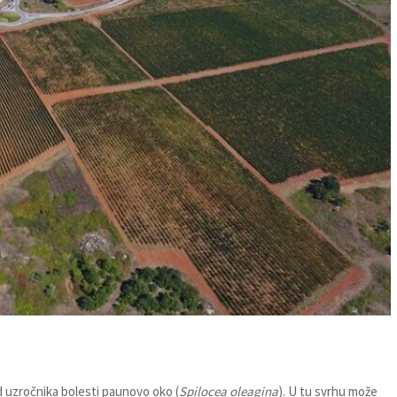
 uzročnika bolesti paunovo oko (
Spilocea oleagina
). U tu svrhu može