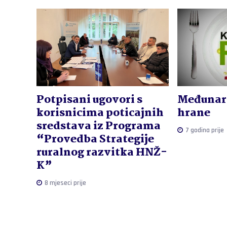
Potpisani ugovori s
Međunaro
korisnicima poticajnih
hrane
sredstava iz Programa
7 godina prije
“Provedba Strategije
ruralnog razvitka HNŽ-
K”
8 mjeseci prije