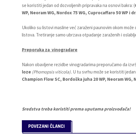
se koristiti jedan od dozvoljenih pripravaka na osnovi bakra: (
WP, Neoram WG, Nordox 75 WG, Cuprocaffaro 50 WP i dr.
Ukoliko su listovi masline već zaraženi paunovim okom može 
listova. Tretiranje samo ubrzava otpadanje zaraženih i oslablje
Preporuka za vinogradare
Nakon obavljene rezidbe vinogradarima preporučamo da izvrše
loze
(Phomopsis viticola).
U tu svrhu može se koristiti jeda
Champion Flow SC, Bordoška juha 20 WP, Neoram WG, No
Sredstva treba koristiti prema uputama proizvođača!
POVEZANI ČLANCI