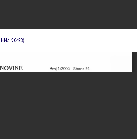
n.HNŽ K 0498)