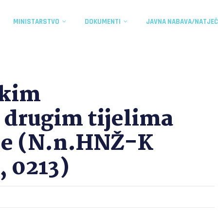
MINISTARSTVO
DOKUMENTI
JAVNA NABAVA/NATJEČ
skim
 drugim tijelima
ve (N.n.HNŽ-K
, 0213)