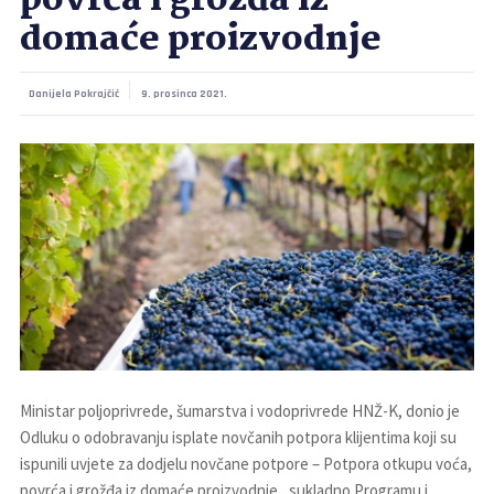
povrća i grožđa iz
domaće proizvodnje
Danijela Pokrajčić
9. prosinca 2021.
Ministar poljoprivrede, šumarstva i vodoprivrede HNŽ-K, donio je
Odluku o odobravanju isplate novčanih potpora klijentima koji su
ispunili uvjete za dodjelu novčane potpore – Potpora otkupu voća,
povrća i grožđa iz domaće proizvodnje, sukladno Programu i