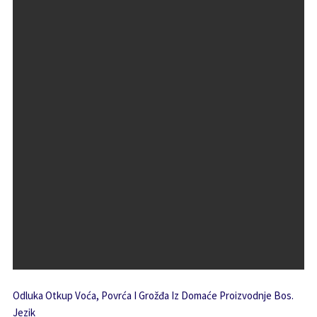
Odluka Otkup Voća, Povrća I Grožđa Iz Domaće Proizvodnje Bos.
Jezik