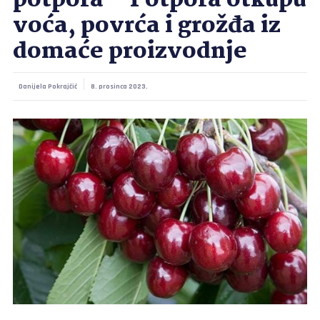
potpora – Potpora otkupu
voća, povrća i grožđa iz
domaće proizvodnje
Danijela Pokrajčić
8. prosinca 2023.