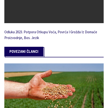
Odluka 2023. Potpora Otkupu Voća, Povrća I Grožđa Iz Domaće
Proizvodnje, Bos. Jezik
POVEZANI ČLANCI