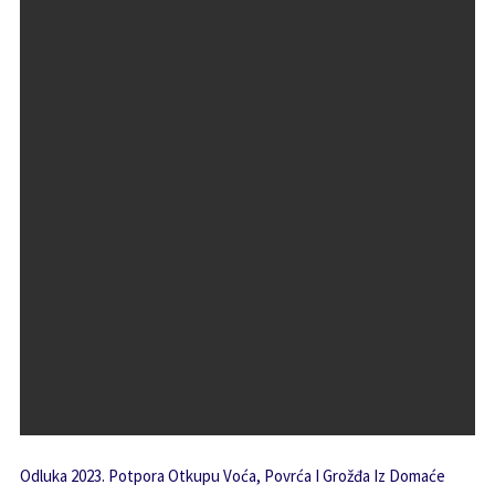
Odluka 2023. Potpora Otkupu Voća, Povrća I Grožđa Iz Domaće