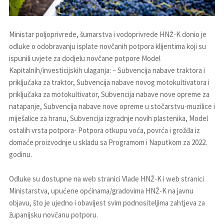
Ministar poljoprivrede, šumarstva i vodoprivrede HNŽ-K donio je
odluke o odobravanju isplate novčanih potpora klijentima koji su
ispunili uvjete za dodjelu novčane potpore Model
Kapitalnih/investicijskih ulaganja: – Subvencija nabave traktora i
priključaka za traktor, Subvencija nabave novog motokultivatora i
priključaka za motokultivator, Subvencija nabave nove opreme za
natapanje, Subvencija nabave nove opreme u stočarstvu-muzilice i
miješalice za hranu, Subvencija izgradnje novih plastenika, Model
ostalih vrsta potpora- Potpora otkupu voća, povrća i grožđa iz
domaće proizvodnje u skladu sa Programom i Naputkom za 2022.
godinu.
Odluke su dostupne na web stranici Vlade HNŽ-K i web stranici
Ministarstva, upućene općinama/gradovima HNŽ-K na javnu
objavu, što je ujedno i obavijest svim podnositeljima zahtjeva za
županijsku novčanu potporu.