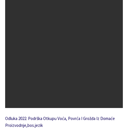
Odluka 2022. Podrška Otkupu Voća, Povrća I Grožđa Iz Domaće
Proizvodnje,bos.jezik