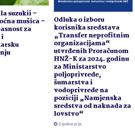
la suzukii –
Odluka o izboru
voćna mušica –
korisnika sredstava
pasnost za
„Transfer neprofitnim
 i
organizacijama“
darsku
utvrđenih Proračunom
nju
HNŽ-K za 2024. godinu
za Ministarstvo
poljoprivrede,
šumarstva i
vodoprivrede na
poziciji „Namjenska
sredstva od naknada za
lovstvo“
2 godine prije