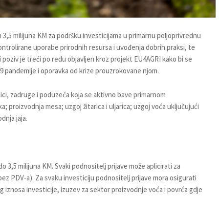
n 3,5 milijuna KM za podršku investicijama u primarnu poljoprivrednu
ontrolirane uporabe prirodnih resursa i uvođenja dobrih praksi, te
i poziv je treći po redu objavljen kroz projekt EU4AGRI kako bi se
19 pandemije i oporavka od krize prouzrokovane njom.
nici, zadruge i poduzeća koja se aktivno bave primarnom
 proizvodnja mesa; uzgoj žitarica i uljarica; uzgoj voća uključujući
dnja jaja.
,5 milijuna KM. Svaki podnositelj prijave može aplicirati za
z PDV-a). Za svaku investiciju podnositelj prijave mora osigurati
 iznosa investicije, izuzev za sektor proizvodnje voća i povrća gdje