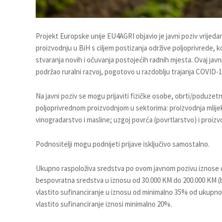
Projekt Europske unije EU4AGRI objavio je javni poziv vrijeda
proizvodnju u BiH s ciljem postizanja održive poljoprivrede, k
stvaranja novih i očuvanja postojećih radnih mjesta. Ovaj javn
podržao ruralni razvoj, pogotovo u razdoblju trajanja COVID-
Na javni poziv se mogu prijaviti fizičke osobe, obrti/poduzet
poljoprivrednom proizvodnjom u sektorima: proizvodnja mlijeka;
vinogradarstvo i masline; uzgoj povrća (povrtlarstvo) i proizvo
Podnositelji mogu podnijeti prijave isključivo samostalno.
Ukupno raspoloživa sredstva po ovom javnom pozivu iznose do 3
bespovratna sredstva u iznosu od 30.000 KM do 200.000 KM (be
vlastito sufinanciranje u iznosu od minimalno 35% od ukupnog
vlastito sufinanciranje iznosi minimalno 20%.