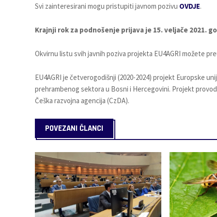
Svi zainteresirani mogu pristupiti javnom pozivu
OVDJE
.
Krajnji rok za podnošenje prijava je 15. veljače 2021. go
Okvirnu listu svih javnih poziva projekta EU4AGRI možete pr
EU4AGRI je četverogodišnji (2020-2024) projekt Europske unije v
prehrambenog sektora u Bosni i Hercegovini. Projekt provode
Češka razvojna agencija (CzDA).
POVEZANI ČLANCI