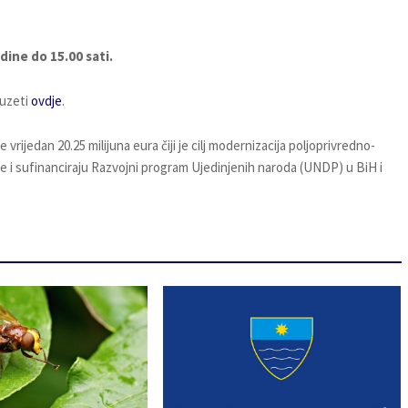
dine do 15.00 sati.
euzeti
ovdje
.
rijedan 20.25 milijuna eura čiji je cilj modernizacija poljoprivredno-
 i sufinanciraju Razvojni program Ujedinjenih naroda (UNDP) u BiH i