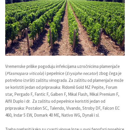
Vremenske prilike pogoduju infekcijama uzročnicima plamenjače
(
Plasmopara viticola
) i pepelnice (
Erysiphe necator
) zbog čega je
potrebno izvršiti zaštitu vinograda. Za zaštitu od plamenjače može
se koristiti jedan od pripravaka: Ridomil Gold MZ Pepite, Forum
star, Pergado F, Fantic F, Galben F, Mikal Flash, Mikal Premium F,
Alfil Duplo i dr. Za zaštitu od pepelnice koristiti jedan od
pripravaka: Postalon SC, Talendo, Vivando, Stroby DF, Falcon EC
460, Indar 5 EW, Domark 40 ME, Nativo WG, Dynali i sl.
Treba naglasiti kako su cvasti vinove loze u ovoj fenofazi posebice