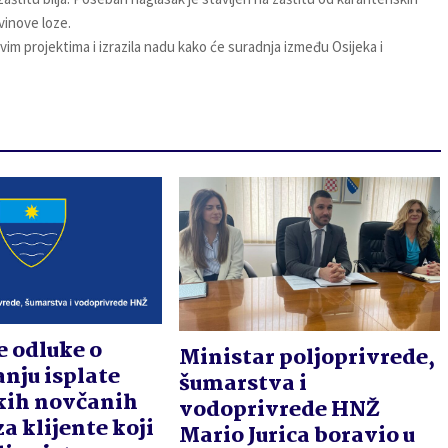
vinove loze.
m projektima i izrazila nadu kako će suradnja između Osijeka i
 odluke o
Ministar poljoprivrede,
nju isplate
šumarstva i
kih novčanih
vodoprivrede HNŽ
a klijente koji
Mario Jurica boravio u