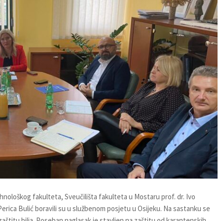
loškog fakulteta, Sveučilišta fakulteta u Mostaru prof. dr. Ivo
 Perica Bulić boravili su u službenom posjetu u Osijeku. Na sastanku se
aštitu bilja. Poseban naglasak je stavljen na zaštitu od karantenskih