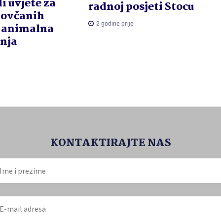
li uvjete za
radnoj posjeti Stocu
novčanih
2 godine prije
-animalna
nja
KONTAKTIRAJTE NAS