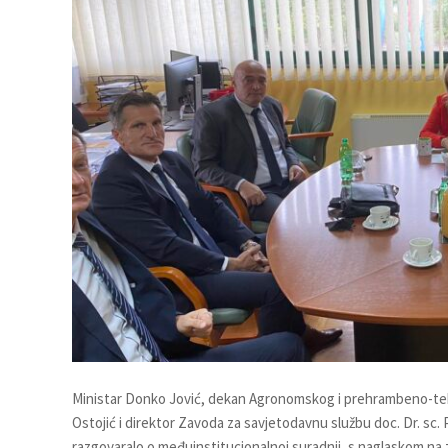
Ministar Donko Jović, dekan Agronomskog i prehrambeno-tehno
Ostojić i direktor Zavoda za savjetodavnu službu doc. Dr. sc.
razgovaralo o međuinstitucionalnoj suradnji, s naglaskom na z