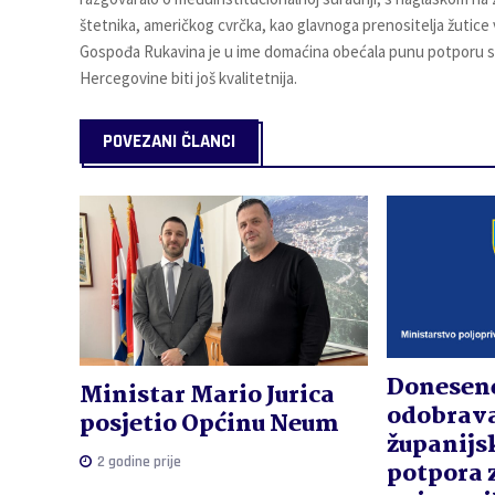
štetnika, američkog cvrčka, kao glavnoga prenositelja žutice 
Gospođa Rukavina je u ime domaćina obećala punu potporu svi
Hercegovine biti još kvalitetnija.
POVEZANI ČLANCI
Donesene
Ministar Mario Jurica
odobrava
posjetio Općinu Neum
županijs
2 godine prije
potpora z