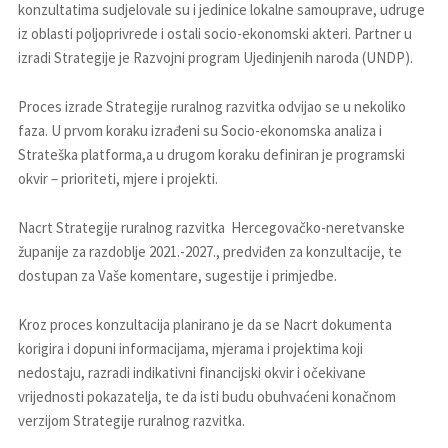
konzultatima sudjelovale su i jedinice lokalne samouprave, udruge
iz oblasti poljoprivrede i ostali socio-ekonomski akteri. Partner u
izradi Strategije je Razvojni program Ujedinjenih naroda (UNDP).
Proces izrade Strategije ruralnog razvitka odvijao se u nekoliko
faza. U prvom koraku izrađeni su Socio-ekonomska analiza i
Strateška platforma,a u drugom koraku definiran je programski
okvir – prioriteti, mjere i projekti.
Nacrt Strategije ruralnog razvitka Hercegovačko-neretvanske
županije za razdoblje 2021.-2027., predviđen za konzultacije, te
dostupan za Vaše komentare, sugestije i primjedbe.
Kroz proces konzultacija planirano je da se Nacrt dokumenta
korigira i dopuni informacijama, mjerama i projektima koji
nedostaju, razradi indikativni financijski okvir i očekivane
vrijednosti pokazatelja, te da isti budu obuhvaćeni konačnom
verzijom Strategije ruralnog razvitka.