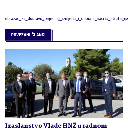
obrazac_za_dostavu_prijedlog_izmjena_i_dopuna_nacrta_strategije
POVEZANI ČLANCI
Izaslanstvo Vlade HNŽ u radnom