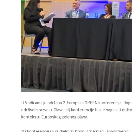
U Vodicama je održana 2. Europska GREEN konferencija, događa
održivom razvoju. Glavni cilj konferencije bio je naglasiti nužn
kontekstu Europskog zelenog plana.
Na konferenciji su sudjelovali brojni stručnjaci, znanstvenici, 