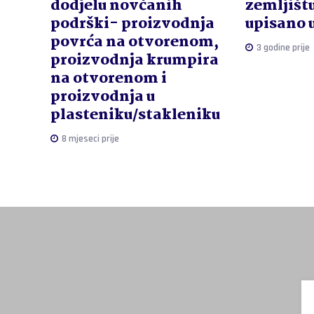
zemljištu
dodjelu novčanih
upisano 
podrški- proizvodnja
povrća na otvorenom,
3 godine prije
proizvodnja krumpira
na otvorenom i
proizvodnja u
plasteniku/stakleniku
8 mjeseci prije