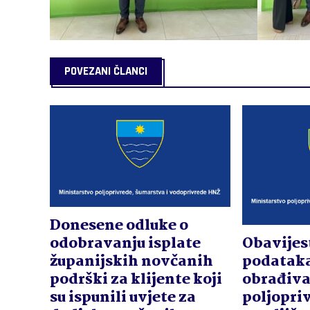
POVEZANI ČLANCI
Donesene odluke o
Obavijes
odobravanju isplate
podataka
županijskih novčanih
obrađiv
podrški za klijente koji
poljopr
su ispunili uvjete za