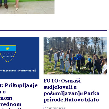
FOTO: Osmaši
t: Prikupljanje
sudjelovali u
 o
pošumljavanju Parka
anom
prirode Hutovo blato
ivrednom
1 godina prije