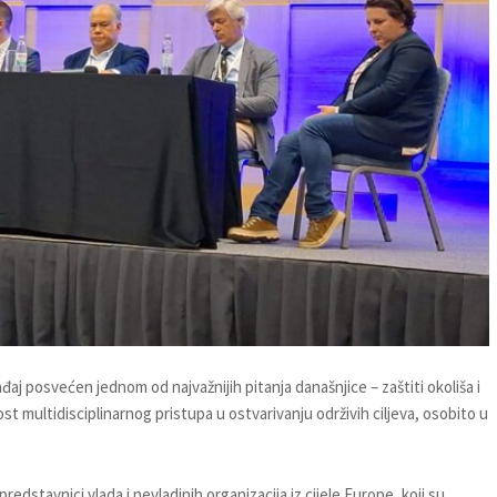
j posvećen jednom od najvažnijih pitanja današnjice – zaštiti okoliša i
ost multidisciplinarnog pristupa u ostvarivanju održivih ciljeva, osobito u
predstavnici vlada i nevladinih organizacija iz cijele Europe, koji su