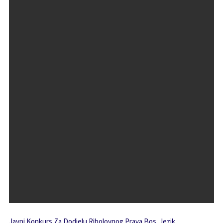
Javni Konkurs Za Dodjelu Ribolovnog Prava Bos. Jezik.