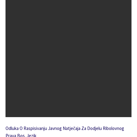
Odluka O Raspisivanju Javnog Natječaja Za Dodjelu Ribolovnog
Prava Bos. Jezik