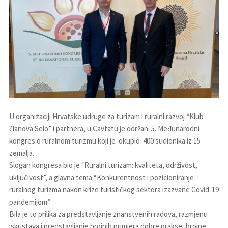
U organizaciji Hrvatske udruge za turizam i ruralni razvoj “Klub
članova Selo” i partnera, u Cavtatu je održan 5. Međunarodni
kongres o ruralnom turizmu koji je okupio 400 sudionika iz 15
zemalja.
Slogan kongresa bio je “Ruralni turizam: kvaliteta, održivost,
uključivost”, a glavna tema “Konkurentnost i pozicioniranje
ruralnog turizma nakon krize turističkog sektora izazvane Covid-19
pandemijom”.
Bila je to prilika za predstavljanje znanstvenih radova, razmjenu
iskustava i predstavljanje brojnih primjera dobre prakse, brojne