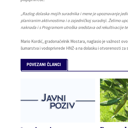
„Razlog dolaska mojih suradnika i mene je upoznavanje jedi
planiranim aktivnostima i o zajedničkoj suradnji. Želimo u
naknada i s Programom utroška sredstava od rekultivacije te 
Mario Kordić, gradonačelnik Mostara, naglasio je važnost ovo
šumarstva i vodoprivrede HNŽ-a na dolasku i otvorenosti za s
POVEZANI ČLANCI