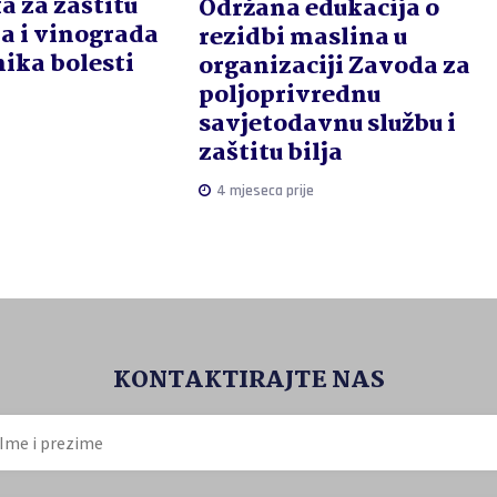
a za zaštitu
Održana edukacija o
a i vinograda
rezidbi maslina u
nika bolesti
organizaciji Zavoda za
poljoprivrednu
savjetodavnu službu i
zaštitu bilja
4 mjeseca prije
KONTAKTIRAJTE NAS