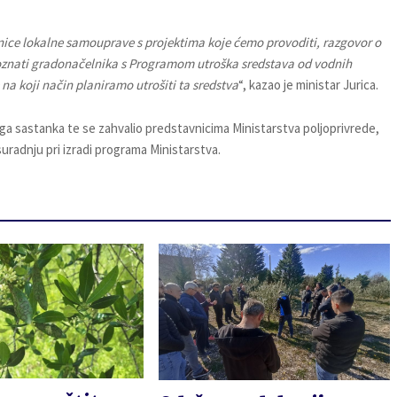
nice lokalne samouprave s projektima koje ćemo provoditi, razgovor o
poznati gradonačelnika s Programom utroška sredstava od vodnih
na koji način planiramo utrošiti ta sredstva
“, kazao je ministar Jurica.
ga sastanka te se zahvalio predstavnicima Ministarstva poljoprivrede,
uradnju pri izradi programa Ministarstva.