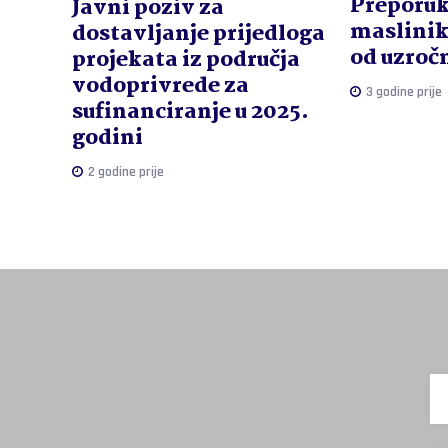
Preporuk
Javni poziv za
maslinik
dostavljanje prijedloga
od uzroč
projekata iz područja
vodoprivrede za
3 godine prije
sufinanciranje u 2025.
godini
2 godine prije