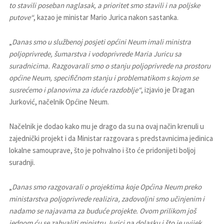
to stavili poseban naglasak, a prioritet smo stavili i na poljske
putove“
, kazao je ministar Mario Jurica nakon sastanka.
„
Danas smo u službenoj posjeti općini Neum imali ministra
poljoprivrede, šumarstva i vodoprivrede Maria Juricu sa
suradnicima. Razgovarali smo o stanju poljoprivrede na prostoru
općine Neum, specifičnom stanju i problematikom s kojom se
susrećemo i planovima za iduće razdoblje“
, izjavio je Dragan
Jurković, načelnik Općine Neum.
Načelnik je dodao kako mu je drago da su na ovaj način krenuli u
zajednički projekt i da Ministar razgovara s predstavnicima jedinica
lokalne samouprave, što je pohvalno i što će pridonijeti boljoj
suradnji.
„
Danas smo razgovarali o projektima koje Općina Neum preko
ministarstva poljoprivrede realizira, zadovoljni smo učinjenim i
nadamo se najavama za buduće projekte. Ovom prilikom još
jednom ću se zahvaliti ministru Jurici na dolasku i što je uvijek