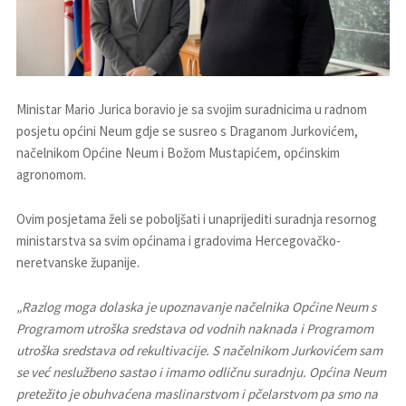
Ministar Mario Jurica boravio je sa svojim suradnicima u radnom
posjetu općini Neum gdje se susreo s Draganom Jurkovićem,
načelnikom Općine Neum i Božom Mustapićem, općinskim
agronomom.
Ovim posjetama želi se poboljšati i unaprijediti suradnja resornog
ministarstva sa svim općinama i gradovima Hercegovačko-
neretvanske županije.
„Razlog moga dolaska je upoznavanje načelnika Općine Neum s
Programom utroška sredstava od vodnih naknada i Programom
utroška sredstava od rekultivacije. S načelnikom Jurkovićem sam
se već neslužbeno sastao i imamo odličnu suradnju. Općina Neum
pretežito je obuhvaćena maslinarstvom i pčelarstvom pa smo na