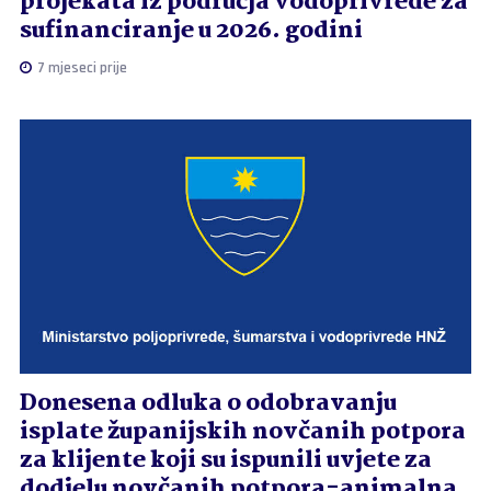
projekata iz područja vodoprivrede za
sufinanciranje u 2026. godini
7 mjeseci prije
Donesena odluka o odobravanju
isplate županijskih novčanih potpora
za klijente koji su ispunili uvjete za
dodjelu novčanih potpora-animalna