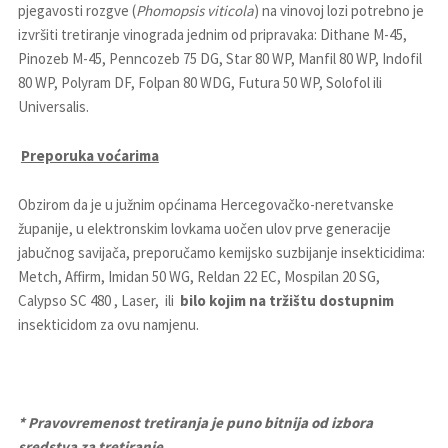
pjegavosti rozgve (
Phomopsis viticola
) na vinovoj lozi potrebno je
izvršiti tretiranje vinograda jednim od pripravaka: Dithane M-45,
Pinozeb M-45, Penncozeb 75 DG, Star 80 WP, Manfil 80 WP, Indofil
80 WP, Polyram DF, Folpan 80 WDG, Futura 50 WP, Solofol ili
Universalis.
Preporuka voćarima
Obzirom da je u južnim općinama Hercegovačko-neretvanske
županije, u elektronskim lovkama uočen ulov prve generacije
jabučnog savijača, preporučamo kemijsko suzbijanje insekticidima:
Metch, Affirm, Imidan 50 WG, Reldan 22 EC, Mospilan 20 SG,
Calypso SC 480 , Laser, ili
bilo kojim
na tržištu dostupnim
insekticidom za ovu namjenu.
* Pravovremenost tretiranja je puno bitnija od izbora
sredstva za tretiranje.