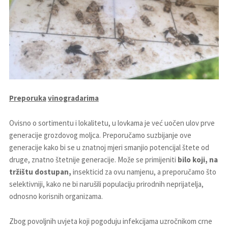
Preporuka
vinogradarima
Ovisno o sortimentu i lokalitetu, u lovkama je već uočen ulov prve
generacije grozdovog moljca. Preporučamo suzbijanje ove
generacije kako bi se u znatnoj mjeri smanjio potencijal štete od
druge, znatno štetnije generacije. Može se primijeniti
bilo koji,
na
tržištu dostupan,
insekticid za ovu namjenu, a preporučamo što
selektivniji, kako ne bi narušili populaciju prirodnih neprijatelja,
odnosno korisnih organizama.
Zbog povoljnih uvjeta koji pogoduju infekcijama uzročnikom crne