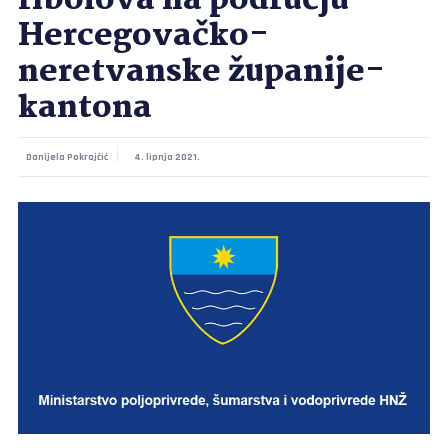
ribolova na području
Hercegovačko-
neretvanske županije-
kantona
Danijela Pokrajčić
4. lipnja 2021.