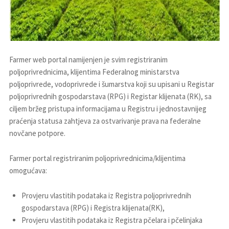
Farmer web portal namijenjen je svim registriranim
poljoprivrednicima, klijentima Federalnog ministarstva
poljoprivrede, vodoprivrede i šumarstva koji su upisani u Registar
poljoprivrednih gospodarstava (RPG) i Registar klijenata (RK), sa
ciljem bržeg pristupa informacijama u Registru i jednostavnijeg
praćenja statusa zahtjeva za ostvarivanje prava na federalne
novčane potpore.
Farmer portal registriranim poljoprivrednicima/klijentima
omogućava:
Provjeru vlastitih podataka iz Registra poljoprivrednih
gospodarstava (RPG) i Registra klijenata(RK),
Provjeru vlastitih podataka iz Registra pčelara i pčelinjaka