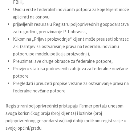
FBiH,
Uvid u vrste federalnih novčanih potpora za koje klijent može
aplicirati na osnovu
prijavljenih resursa u Registru poljoprivrednih gospodarstava
za tu godinu, preuzimanje P-1 obrasca,
Klikom na „Prijava proizvodnje“ klijent može preuzeti obrazac
Z-1 (zahtjev za ostvarivanje prava na federalnu novčanu
potporu po modelu poticaja proizvodnji),
Preuzimati sve druge obrasce za federalne potpore,
Provjeru statusa podnesenih zahtjeva za federalne novčane
potpore.
Pregledati i preuzeti propise vezane za ostvarivanje prava na
federalne novčane potpore
Registrirani poljoprivrednici pristupaju Farmer portalu unosom
svoga korisničkog broja (broj klijenta) i lozinke (broj
poljoprivrednog gospodarstva) koji dobiju prilikom registracije u
svojoj općini/gradu.