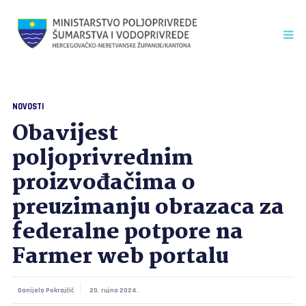
NOVOSTI
Obavijest
poljoprivrednim
proizvođačima o
preuzimanju obrazaca za
federalne potpore na
Farmer web portalu
Danijela Pokrajčić
20. rujna 2024.