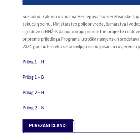
Sukladno Zakonu o vodama Hercegovačko-neretvanske župani
tekuću godinu, Ministarstvo poljoprivrede, šumarstva i vod
i gradove u HNŽ-K da nominiraju prioritetne projekte i radove
pripreme prijedloga Programa utroška namjenskih sredstav
2024. godini. Projekti se prijavljuju na potpisanim i ovjerenim p
Prilog 1 – H
Prilog 1 – B
Prilog 2 – H
Prilog 2 – B
POVEZANI ČLANCI