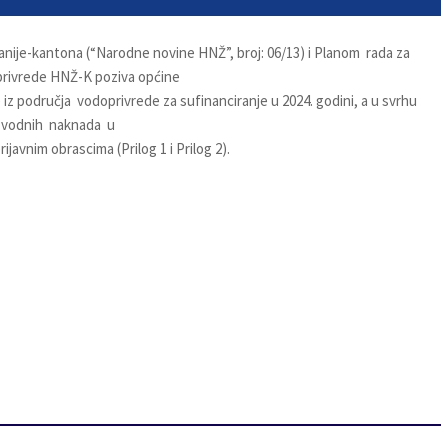
je-kantona (“Narodne novine HNŽ”, broj: 06/13) i Planom rada za
oprivrede HNŽ-K poziva općine
 iz područja vodoprivrede za sufinanciranje u 2024. godini, a u svrhu
a vodnih naknada u
rijavnim obrascima (Prilog 1 i Prilog 2).