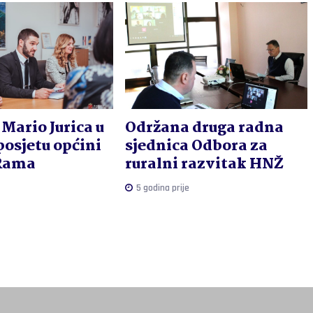
Mario Jurica u
Održana druga radna
osjetu općini
sjednica Odbora za
Rama
ruralni razvitak HNŽ
5 godina prije