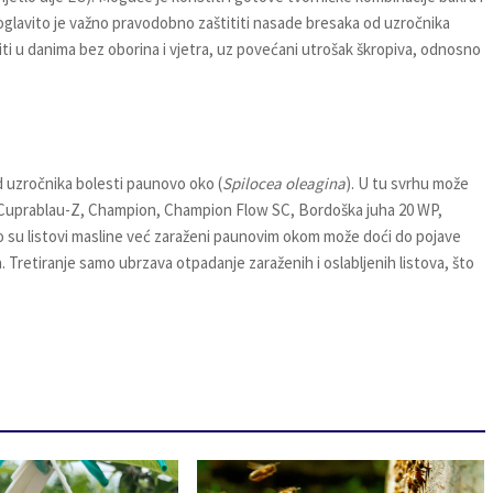
 Poglavito je važno pravodobno zaštititi nasade bresaka od uzročnika
viti u danima bez oborina i vjetra, uz povećani utrošak škropiva, odnosno
 uzročnika bolesti paunovo oko (
Spilocea oleagina
). U tu svrhu može
a: (Cuprablau-Z, Champion, Champion Flow SC, Bordoška juha 20 WP,
 su listovi masline već zaraženi paunovim okom može doći do pojave
. Tretiranje samo ubrzava otpadanje zaraženih i oslabljenih listova, što