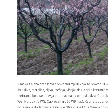
Zimska zaštita predstavlja obveznu mjeru koja se provodi u 
(breskva, marelica, šljiva, trešnja, višnja i dr.), a prije kret
tretiranju koje se obavlja pripravcima na osnovi bakra (Cup
WG, Nordox 75 WG, Cuprocaffaro 50 WP i dr.). Radi istodobnog
poželjno je dodati mineralno ulje (Bijelo ulje EC ili Mineralno s