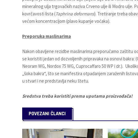
mineralnog ulja trgovačkih naziva Crveno ulje ili Modro ulje.
kovrčavosti lista (
Taphrina deformans
). Tretiranje treba oba
većom koncentracijom (plavo kupanje voćaka).
Preporuka maslinarima
Nakon obavljene rezidbe maslinarima preporučamo zaštitu od
se koristiti jedan od dozvoljenih pripravaka na osnovi bakr
Neoram WG, Nordox 75 WG, Cuprocaffaro 50 WP i dr.). Ukoliko
„šoka bakra“, što se manifestira otpadanjem zaraženih listova
u stvari i ne predstavlja neku štetu.
Sredstva treba koristiti prema uputama proizvođača!
POVEZANI ČLANCI