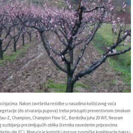
voćnjacima. Nakon završetka rezidbe u nasadima koštićavog voća
anja vegetacije (do otvaranja pupova) treba pristupiti preventivnom zimskom
rablau-Z, Champion, Champion Flow SC, Bordoška juha 20 WP, Neoram
 suzbijanja prezimljujućih oblika štetnika navedenim pripravcima
vijetlo ulje EC). Moguće je koristiti i gotove tvorničke kombinacije bakra i