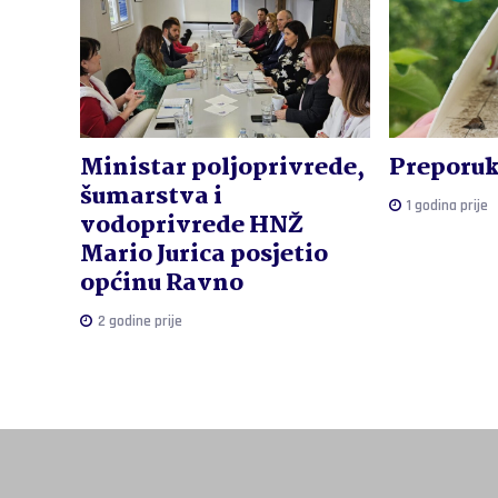
Ministar poljoprivrede,
Preporuk
šumarstva i
1 godina prije
vodoprivrede HNŽ
Mario Jurica posjetio
općinu Ravno
2 godine prije