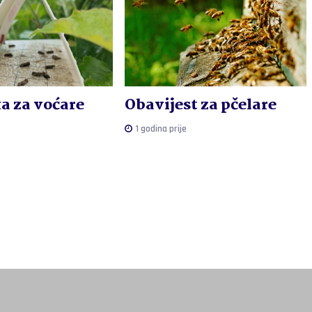
a za voćare
Obavijest za pčelare
1 godina prije