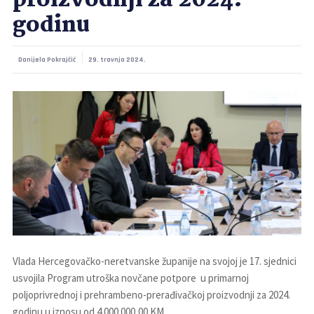
proizvodnji za 2024.
godinu
Danijela Pokrajčić
29. travnja 2024.
Vlada Hercegovačko-neretvanske županije na svojoj je 17. sjednici
usvojila Program utroška novčane potpore u primarnoj
poljoprivrednoj i prehrambeno-prerađivačkoj proizvodnji za 2024.
godinu u iznosu od 4.000.000,00 KM.