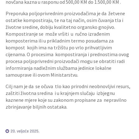
novčana kazna u rasponu od 500,00 KM do 1.500,00 KM .
Preporuka poljoprivrednim proizvođačima je da žetvene
ostatke kompostiraju, te na taj način, osim čuvanja tla i
životne sredine, dobiju kvalitetno organsko gnojivo.
Kompostiranje se može vršiti u ručno izrađenim
komposterima ili u prikladnim termo posudama za
kompost kojih ima na tržištu po vrlo prihvatljivim
cijenama. O procesima kompostiranja i prednostima ovog
procesa poljoprivredni proizvođači mogu se obratiti radi
informiranja nadležnim službama jedinice lokalne
samouprave ili ovom Ministarstvu.
Cilj nam je da se očuva tlo kao prirodni neobnovljivi resurs,
zaštiti životna sredina i u krajnjem slučaju izbjegnu
kaznene mjere koje su zakonom propisane za nepravilno
zbrinjavanje biljnih ostataka.
20. veljače 2025.