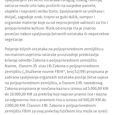
vatra se može vrlo lako proširiti na susjedne parcele,
objekte i napraviti veliku štetu. Spaljivanjem se uništava i
divljač, zagađuje zrak, trajno se gubi dušik, sumpor i
organske materije koje su od neprocjenjive važnosti za tlo i
poljoprivredne kulture. Rizik od erozije tla je znatno
povećan nakon spaljivanja žetvenih ostataka ili nepotrebne
vegetacije.
Paljenje biljnih ostataka na poljoprivrednom zemljištu u
normalnim uvjetima ratarske proizvodnje predstavlja
kršenje odredbi Zakona o poljoprivrednom zemljištu.
Naime, članom 35. stav (4) Zakona o poljoprivrednom
zemljištu („Službene novine FBIH“, broj 52/09) propisana je
zabrana spaljivanja organskih ostataka poslije žetve usjeva
na poljoprivrednom zemljištu, a članom 139. navedenog
Zakona propisana je novčana kazna u iznosu od 5.000,00 KM
do 10.000,00 KM za prekršaj koji napravi pravno lice i kazna
za odgovorno lice u pravnom licu u iznosu od 500,00 KM do
2.000,00 KM. Članom 140. Zakona o poljoprivrednom
zemljištu FBIH za ovaj prekršaj fizičkom licu može se izreći