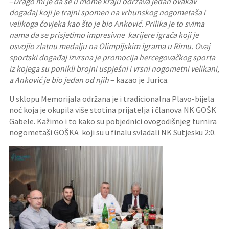
–
Drago mi je da se u mome kraju održava jedan ovakav
događaj koji je trajni spomen na vrhunskog nogometaša i
velikoga čovjeka kao što je bio Anković. Prilika je to svima
nama da se prisjetimo impresivne karijere igrača koji je
osvojio zlatnu medalju na Olimpijskim igrama u Rimu. Ovaj
sportski događaj izvrsna je promocija hercegovačkog sporta
iz kojega su ponikli brojni uspješni i vrsni nogometni velikani,
a Anković je bio jedan od njih
– kazao je Jurica.
U sklopu Memorijala održana je i tradicionalna Plavo-bijela
noć koja je okupila više stotina prijatelja i članova NK GOŠK
Gabele. Kažimo i to kako su pobjednici ovogodišnjeg turnira
nogometaši GOŠKA koji su u finalu svladali NK Sutjesku 2:0.