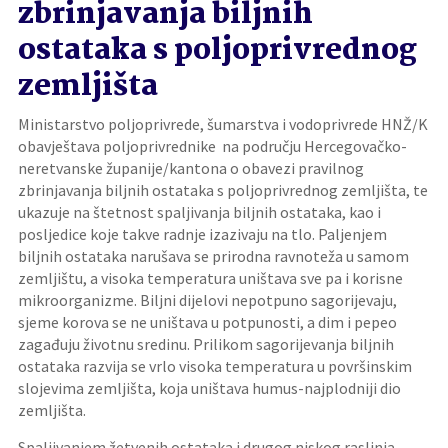
zbrinjavanja biljnih
ostataka s poljoprivrednog
zemljišta
Ministarstvo poljoprivrede, šumarstva i vodoprivrede HNŽ/K
obavještava poljoprivrednike na području Hercegovačko-
neretvanske županije/kantona o obavezi pravilnog
zbrinjavanja biljnih ostataka s poljoprivrednog zemljišta, te
ukazuje na štetnost spaljivanja biljnih ostataka, kao i
posljedice koje takve radnje izazivaju na tlo. Paljenjem
biljnih ostataka narušava se prirodna ravnoteža u samom
zemljištu, a visoka temperatura uništava sve pa i korisne
mikroorganizme. Biljni dijelovi nepotpuno sagorijevaju,
sjeme korova se ne uništava u potpunosti, a dim i pepeo
zagađuju životnu sredinu. Prilikom sagorijevanja biljnih
ostataka razvija se vrlo visoka temperatura u površinskim
slojevima zemljišta, koja uništava humus-najplodniji dio
zemljišta.
Spaljivanjem žetvenih ostataka i drugog niskog raslinja,