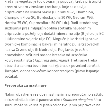
kretanja vegetacije (do otvaranja pupova), treba pristupiti
preventivnom zimskom tretiranju koje se obavlja
pripravcima na osnovi bakra (Cuprablau-Z, Champion,
Champion Flow SC, Bordoška juha 20 WP, Neoram WG,
Nordox 75 WG, Cuprocaffaro 50 WP i dr.). Radi istodobnog
suzbijanja prezimljujućih oblika štetnika navedenim
pripravcima poželjno je dodati mineralno ulje (Bijelo ulje EC
ili Mineralno svijetlo ulje EC). Moguće je koristiti i gotove
tvorničke kombinacije bakra i mineralnog ulja trgovačkih
naziva Crveno ulje ili Modro ulje. Poglavito je važno
pravodobno zaštititi nasade bresaka od uzročnika
kovrčavosti lista (
Taphrina deformans
). Tretiranje treba
obaviti u danima bez oborina i vjetra, uz povećani utrošak
škropiva, odnosno većom koncentracijom (plavo kupanje
voćaka).
Preporuka za maslinare
Nakon obavljene rezidbe maslinarima preporučamo zaštitu
od uzročnika bolesti paunovo oko (
Spilocea oleagina
). U tu
svrhu može se koristiti jedan od dozvoljenih pripravaka na