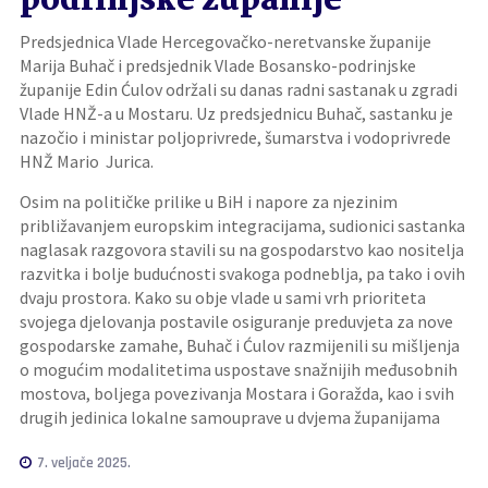
podrinjske županije
Predsjednica Vlade Hercegovačko-neretvanske županije
Marija Buhač i predsjednik Vlade Bosansko-podrinjske
županije Edin Ćulov održali su danas radni sastanak u zgradi
Vlade HNŽ-a u Mostaru. Uz predsjednicu Buhač, sastanku je
nazočio i ministar poljoprivrede, šumarstva i vodoprivrede
HNŽ Mario Jurica.
Osim na političke prilike u BiH i napore za njezinim
približavanjem europskim integracijama, sudionici sastanka
naglasak razgovora stavili su na gospodarstvo kao nositelja
razvitka i bolje budućnosti svakoga podneblja, pa tako i ovih
dvaju prostora. Kako su obje vlade u sami vrh prioriteta
svojega djelovanja postavile osiguranje preduvjeta za nove
gospodarske zamahe, Buhač i Ćulov razmijenili su mišljenja
o mogućim modalitetima uspostave snažnijih međusobnih
mostova, boljega povezivanja Mostara i Goražda, kao i svih
drugih jedinica lokalne samouprave u dvjema županijama
7. veljače 2025.