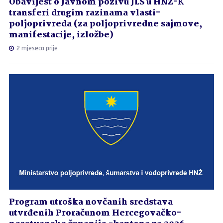
Obavijest o Javnom pozivu JLS u HNŽ-K
transferi drugim razinama vlasti-
poljoprivreda (za poljoprivredne sajmove,
manifestacije, izložbe)
2 mjeseca prije
Program utroška novčanih sredstava
utvrđenih Proračunom Hercegovačko-