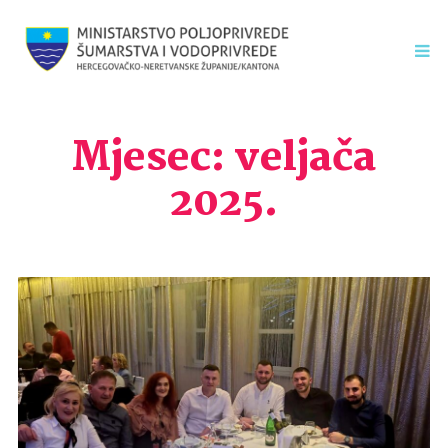
Mjesec:
veljača
2025.