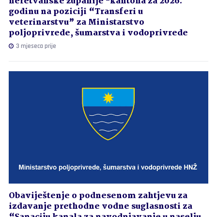
neretvanske županije -kantona za 2026.
godinu na poziciji “Transferi u
veterinarstvu” za Ministarstvo
poljoprivrede, šumarstva i vodoprivrede
3 mjeseca prije
Obaviještenje o podnesenom zahtjevu za
izdavanje prethodne vodne suglasnosti za