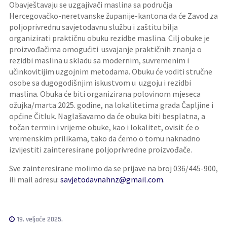
Obavještavaju se uzgajivači maslina sa područja
Hercegovačko-neretvanske županije-kantona da će Zavod za
poljoprivrednu savjetodavnu službu i zaštitu bilja
organizirati praktičnu obuku rezidbe maslina. Cilj obuke je
proizvođačima omogućiti usvajanje praktičnih znanja o
rezidbi maslina u skladu sa modernim, suvremenim i
učinkovitijim uzgojnim metodama. Obuku će voditi stručne
osobe sa dugogodišnjim iskustvom u uzgoju i rezidbi
maslina. Obuka će biti organizirana polovinom mjeseca
ožujka/marta 2025. godine, na lokalitetima grada Čapljine i
općine Čitluk. Naglašavamo da će obuka biti besplatna, a
točan termin i vrijeme obuke, kao i lokalitet, ovisit će o
vremenskim prilikama, tako da ćemo o tomu naknadno
izvijestiti zainteresirane poljoprivredne proizvođače.
Sve zainteresirane molimo da se prijave na broj 036/445-900,
ili mail adresu:
savjetodavnahnz@gmail.com
.
19. veljače 2025.