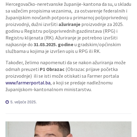
Hercegovačko-neretvanske županije-kantona da su, u skladu
sa važećim propisima vezanima, za ostvarenje federalnih i
županijskim novčanih potpora u primarnoj poljoprivrednoj
proizvodnji, dužni izvršiti
ažuriranje
proizvodnje za 2025.
godinu u Registru poljoprivrednih gazdinstava (RPG) i
Registru klijenata (RK). Ažuriranje je potrebno izvršiti
najkasnije do
31.03.2025. godine
u gradskim/općinskim
službama u kojima je izvršen upis u RPG ili RK.
Također, želimo napomenuti da se nakon ažuriranja može
odmah preuzeti
P1 Obrazac
(Obrazac prijave početka
proizvodnje) ili se isti može otiskati sa Farmer portala
www.farmerportal.ba
, a koji se predaje nadležnomu
županijskom-kantonalnom ministarstvu.
5. veljače 2025.