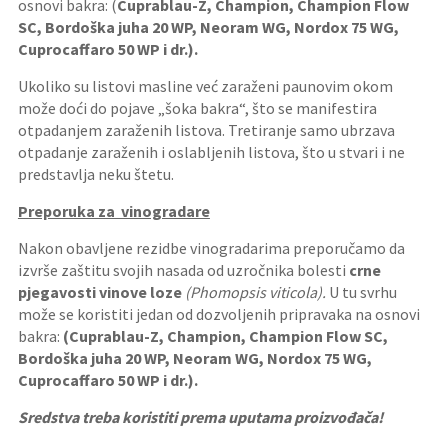
osnovi bakra: (
Cuprablau-Z, Champion, Champion Flow
SC, Bordoška juha 20 WP, Neoram WG, Nordox 75 WG,
Cuprocaffaro 50 WP i dr.).
Ukoliko su listovi masline već zaraženi paunovim okom
može doći do pojave „šoka bakra“, što se manifestira
otpadanjem zaraženih listova. Tretiranje samo ubrzava
otpadanje zaraženih i oslabljenih listova, što u stvari i ne
predstavlja neku štetu.
Preporuka za vinogradare
Nakon obavljene rezidbe vinogradarima preporučamo da
izvrše zaštitu svojih nasada od uzročnika bolesti
crne
pjegavosti vinove loze
(Phomopsis viticola).
U tu svrhu
može se koristiti jedan od dozvoljenih pripravaka na osnovi
bakra:
(Cuprablau-Z, Champion, Champion Flow SC,
Bordoška juha 20 WP, Neoram WG, Nordox 75 WG,
Cuprocaffaro 50 WP i dr.).
Sredstva treba koristiti prema uputama proizvođača!