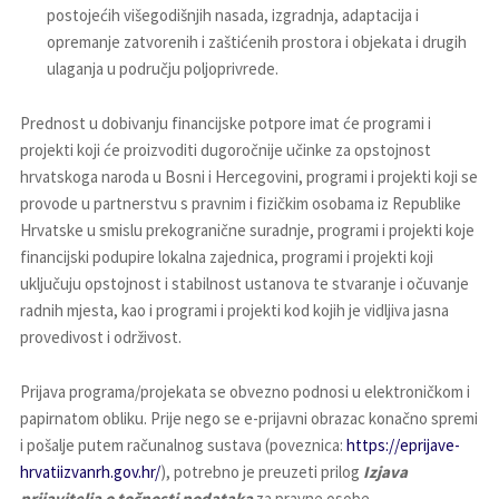
postojećih višegodišnjih nasada, izgradnja, adaptacija i
opremanje zatvorenih i zaštićenih prostora i objekata i drugih
ulaganja u području poljoprivrede.
Prednost u dobivanju financijske potpore imat će programi i
projekti koji će proizvoditi dugoročnije učinke za opstojnost
hrvatskoga naroda u Bosni i Hercegovini, programi i projekti koji se
provode u partnerstvu s pravnim i fizičkim osobama iz Republike
Hrvatske u smislu prekogranične suradnje, programi i projekti koje
financijski podupire lokalna zajednica, programi i projekti koji
uključuju opstojnost i stabilnost ustanova te stvaranje i očuvanje
radnih mjesta, kao i programi i projekti kod kojih je vidljiva jasna
provedivost i održivost.
Prijava programa/projekata se obvezno podnosi u elektroničkom i
papirnatom obliku. Prije nego se e-prijavni obrazac konačno spremi
i pošalje putem računalnog sustava (poveznica:
https://eprijave-
hrvatiizvanrh.gov.hr/
), potrebno je preuzeti prilog
Izjava
prijavitelja o točnosti podataka
za pravne osobe,