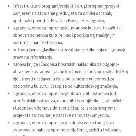
infrastrukturni programi/projekti i drugi programi/projekti
usmjereni na stvaranje preduvjeta za održivi ostanak,
opstanak i povratak Hrvata u Bosni i Hercegovini,
izgradnja, obnova i opremanje ustanova kulture te zaštita i
obnova spomenika kulture, kao i podrška najznačajnijim
kulturnim manifestacijama,
potpora javnim glasilima na hrvatskom jeziku koja osiguravaju
pravo na informiranje,
nabava knjiga i časopisa hrvatskih nakladnika za odgojno-
obrazovne ustanove i javne knjižnice, te potpora nakladničkoj
djelatnosti u izdavanju djela od temeljne vrijednosti za
nacionalnu kulturu i časopisa od kulturološkog značenja,
izgradnja, obnova i opremanje obrazovnih ustanova (od
predškolskih ustanova, osnovnih i srednjih škola, učeničkih i
studentskih domova do sveučilišta) te izrada programa i
projekata za izvođenje nastave na hrvatskom jeziku,
izgradnja, obnova i opremanje zdravstvenih i socijalnih
ustanova te nabava opreme za liječenje, zaštitu i očuvanje