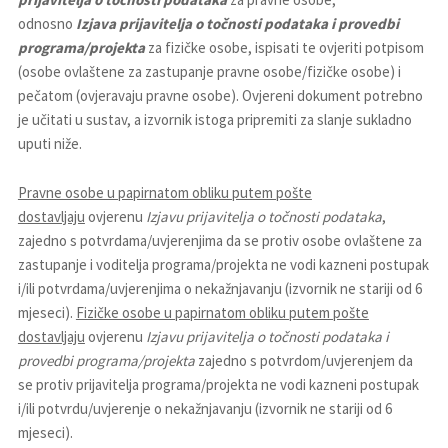
odnosno
Izjava prijavitelja o točnosti podataka i provedbi
programa/projekta
za fizičke osobe, ispisati te ovjeriti potpisom
(osobe ovlaštene za zastupanje pravne osobe/fizičke osobe) i
pečatom (ovjeravaju pravne osobe). Ovjereni dokument potrebno
je učitati u sustav, a izvornik istoga pripremiti za slanje sukladno
uputi niže.
Pravne osobe u papirnatom obliku putem pošte
dostavljaju
ovjerenu
Izjavu prijavitelja o točnosti podataka
,
zajedno s potvrdama/uvjerenjima da se protiv osobe ovlaštene za
zastupanje i voditelja programa/projekta ne vodi kazneni postupak
i/ili potvrdama/uvjerenjima o nekažnjavanju (izvornik ne stariji od 6
mjeseci).
Fizičke osobe u papirnatom obliku putem pošte
dostavljaju
ovjerenu
Izjavu prijavitelja o točnosti podataka i
provedbi programa/projekta
zajedno s potvrdom/uvjerenjem da
se protiv prijavitelja programa/projekta ne vodi kazneni postupak
i/ili potvrdu/uvjerenje o nekažnjavanju (izvornik ne stariji od 6
mjeseci).