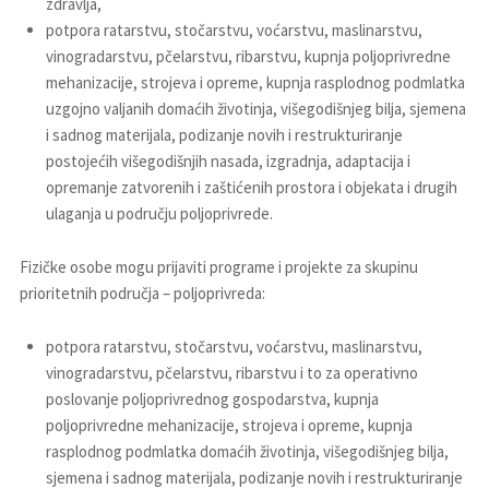
zdravlja,
potpora ratarstvu, stočarstvu, voćarstvu, maslinarstvu,
vinogradarstvu, pčelarstvu, ribarstvu, kupnja poljoprivredne
mehanizacije, strojeva i opreme, kupnja rasplodnog podmlatka
uzgojno valjanih domaćih životinja, višegodišnjeg bilja, sjemena
i sadnog materijala, podizanje novih i restrukturiranje
postojećih višegodišnjih nasada, izgradnja, adaptacija i
opremanje zatvorenih i zaštićenih prostora i objekata i drugih
ulaganja u području poljoprivrede.
Fizičke osobe mogu prijaviti programe i projekte za skupinu
prioritetnih područja – poljoprivreda:
potpora ratarstvu, stočarstvu, voćarstvu, maslinarstvu,
vinogradarstvu, pčelarstvu, ribarstvu i to za operativno
poslovanje poljoprivrednog gospodarstva, kupnja
poljoprivredne mehanizacije, strojeva i opreme, kupnja
rasplodnog podmlatka domaćih životinja, višegodišnjeg bilja,
sjemena i sadnog materijala, podizanje novih i restrukturiranje