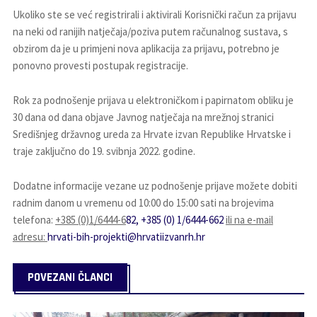
Ukoliko ste se već registrirali i aktivirali Korisnički račun za prijavu
na neki od ranijih natječaja/poziva putem računalnog sustava, s
obzirom da je u primjeni nova aplikacija za prijavu, potrebno je
ponovno provesti postupak registracije.
Rok za podnošenje prijava u elektroničkom i papirnatom obliku je
30 dana od dana objave Javnog natječaja na mrežnoj stranici
Središnjeg državnog ureda za Hrvate izvan Republike Hrvatske i
traje zaključno do 19. svibnja 2022. godine.
Dodatne informacije vezane uz podnošenje prijave možete dobiti
radnim danom u vremenu od 10:00 do 15:00 sati na brojevima
telefona:
+385 (0)1/6444-6
82, +385 (0) 1/6444-662
ili na e-mail
adresu:
hrvati-bih-projekti@hrvatiizvanrh.hr
POVEZANI ČLANCI