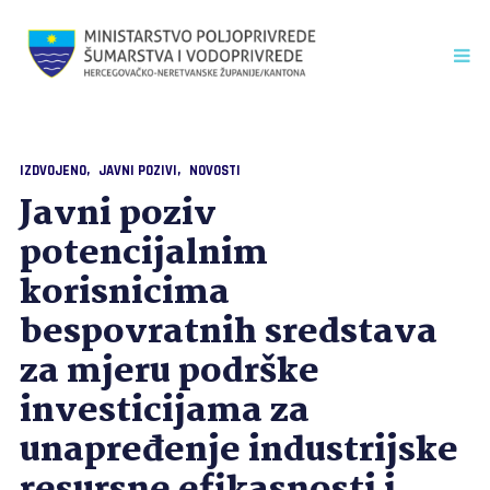
IZDVOJENO
JAVNI POZIVI
NOVOSTI
Javni poziv
potencijalnim
korisnicima
bespovratnih sredstava
za mjeru podrške
investicijama za
unapređenje industrijske