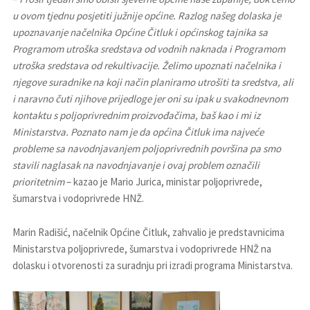
u ovom tjednu posjetiti južnije općine. Razlog našeg dolaska je
upoznavanje načelnika Općine Čitluk i općinskog tajnika sa
Programom utroška sredstava od vodnih naknada i Programom
utroška sredstava od rekultivacije. Želimo upoznati načelnika i
njegove suradnike na koji način planiramo utrošiti ta sredstva, ali
i naravno čuti njihove prijedloge jer oni su ipak u svakodnevnom
kontaktu s poljoprivrednim proizvođačima, baš kao i mi iz
Ministarstva. Poznato nam je da općina Čitluk ima najveće
probleme sa navodnjavanjem poljoprivrednih površina pa smo
stavili naglasak na navodnjavanje i ovaj problem označili
prioritetnim
– kazao je Mario Jurica, ministar poljoprivrede,
šumarstva i vodoprivrede HNŽ.
Marin Radišić, načelnik Općine Čitluk, zahvalio je predstavnicima
Ministarstva poljoprivrede, šumarstva i vodoprivrede HNŽ na
dolasku i otvorenosti za suradnju pri izradi programa Ministarstva.