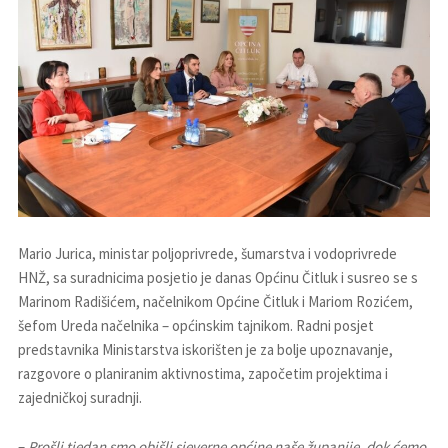
Mario Jurica, ministar poljoprivrede, šumarstva i vodoprivrede
HNŽ, sa suradnicima posjetio je danas Općinu Čitluk i susreo se s
Marinom Radišićem, načelnikom Općine Čitluk i Mariom Rozićem,
šefom Ureda načelnika – općinskim tajnikom. Radni posjet
predstavnika Ministarstva iskorišten je za bolje upoznavanje,
razgovore o planiranim aktivnostima, započetim projektima i
zajedničkoj suradnji.
–
Prošli tjedan smo obišli sjeverne općine naše županije, dok ćemo