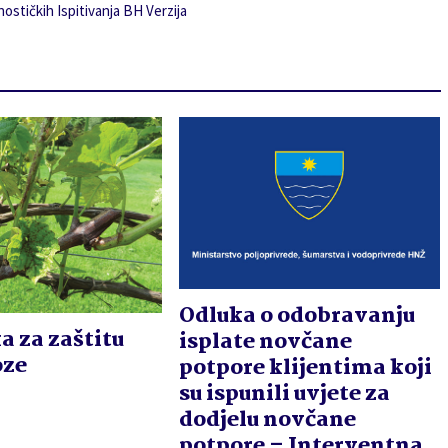
ostičkih Ispitivanja BH Verzija
Odluka o odobravanju
a za zaštitu
isplate novčane
oze
potpore klijentima koji
su ispunili uvjete za
dodjelu novčane
potpore – Interventna