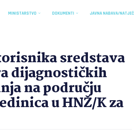
MINISTARSTVO
DOKUMENTI
JAVNA NABAVA/NATJEČ
korisnika sredstava
a dijagnostičkih
inja na području
jedinica u HNŽ/K za