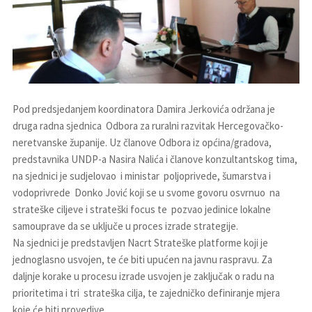
Pod predsjedanjem koordinatora Damira Jerkovića održana je
druga radna sjednica Odbora za ruralni razvitak Hercegovačko-
neretvanske županije. Uz članove Odbora iz općina/gradova,
predstavnika UNDP-a Nasira Nalića i članove konzultantskog tima,
na sjednici je sudjelovao i ministar poljoprivede, šumarstva i
vodoprivrede Donko Jović koji se u svome govoru osvrnuo na
strateške ciljeve i strateški focus te pozvao jedinice lokalne
samouprave da se uključe u proces izrade strategije.
Na sjednici je predstavljen Nacrt Strateške platforme koji je
jednoglasno usvojen, te će biti upućen na javnu raspravu. Za
daljnje korake u procesu izrade usvojen je zaključak o radu na
prioritetima i tri strateška cilja, te zajedničko definiranje mjera
koje će biti provedive.