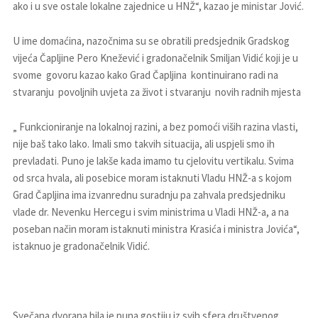
ako i u sve ostale lokalne zajednice u HNŽ“, kazao je ministar Jović.
U ime domaćina, nazočnima su se obratili predsjednik Gradskog
vijeća Čapljine Pero Knežević i gradonačelnik Smiljan Vidić koji je u
svome govoru kazao kako Grad Čapljina kontinuirano radi na
stvaranju povoljnih uvjeta za život i stvaranju novih radnih mjesta
„ Funkcioniranje na lokalnoj razini, a bez pomoći viših razina vlasti,
nije baš tako lako. Imali smo takvih situacija, ali uspjeli smo ih
prevladati. Puno je lakše kada imamo tu cjelovitu vertikalu. Svima
od srca hvala, ali posebice moram istaknuti Vladu HNŽ-a s kojom
Grad Čapljina ima izvanrednu suradnju pa zahvala predsjedniku
vlade dr. Nevenku Hercegu i svim ministrima u Vladi HNŽ-a, a na
poseban način moram istaknuti ministra Krasića i ministra Jovića“,
istaknuo je gradonačelnik Vidić.
Svečana dvorana bila je puna gostiju iz svih sfera društvenog