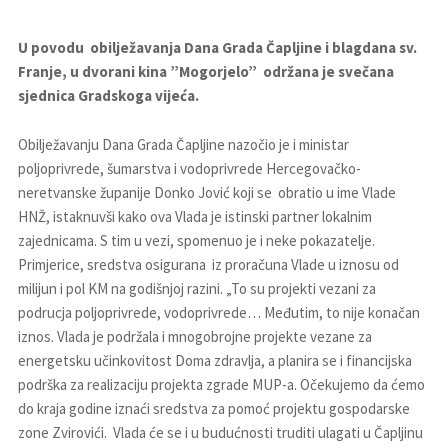
U povodu obilježavanja Dana Grada Čapljine i blagdana sv.
Franje, u dvorani kina ”Mogorjelo” održana je svečana
sjednica Gradskoga vijeća.
Obilježavanju Dana Grada Čapljine nazočio je i ministar
poljoprivrede, šumarstva i vodoprivrede Hercegovačko-
neretvanske županije Donko Jović koji se obratio u ime Vlade
HNŽ, istaknuvši kako ova Vlada je istinski partner lokalnim
zajednicama. S tim u vezi, spomenuo je i neke pokazatelje.
Primjerice, sredstva osigurana iz proračuna Vlade u iznosu od
milijun i pol KM na godišnjoj razini. „To su projekti vezani za
podrucja poljoprivrede, vodoprivrede… Međutim, to nije konačan
iznos. Vlada je podržala i mnogobrojne projekte vezane za
energetsku učinkovitost Doma zdravlja, a planira se i financijska
podrška za realizaciju projekta zgrade MUP-a. Očekujemo da ćemo
do kraja godine iznaći sredstva za pomoć projektu gospodarske
zone Zvirovići. Vlada će se i u budućnosti truditi ulagati u Čapljinu