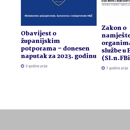
Zakon o
Obavijest o
namješte
županijskim
organim
potporama – donesen
službe u 
naputak za 2023. godinu
(Sl.n.FB
3 godine prije
7 godina prije