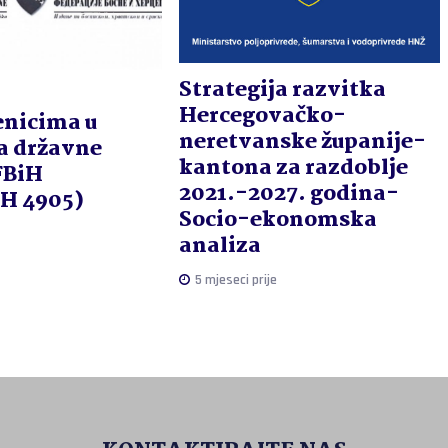
Strategija razvitka
Hercegovačko-
nicima u
neretvanske županije-
a državne
kantona za razdoblje
FBiH
2021.-2027. godina-
iH 4905)
Socio-ekonomska
analiza
5 mjeseci prije