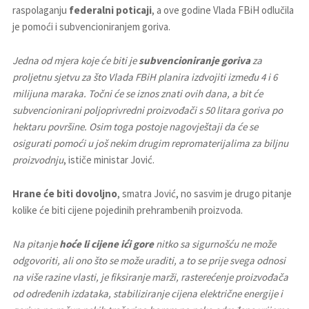
raspolaganju
federalni poticaji
, a ove godine Vlada FBiH odlučila
je pomoći i subvencioniranjem goriva.
Jedna od mjera koje će biti je
subvencioniranje goriva
za
proljetnu sjetvu za što Vlada FBiH planira izdvojiti između 4 i 6
milijuna maraka. Točni će se iznos znati ovih dana, a bit će
subvencionirani poljoprivredni proizvođači s 50 litara goriva po
hektaru površine. Osim toga postoje nagovještaji da će se
osigurati pomoći u još nekim drugim repromaterijalima za biljnu
proizvodnju
, ističe ministar Jović.
Hrane će biti dovoljno
, smatra Jović, no sasvim je drugo pitanje
kolike će biti cijene pojedinih prehrambenih proizvoda.
Na pitanje
hoće li cijene ići gore
nitko sa sigurnošću ne može
odgovoriti, ali ono što se može uraditi, a to se prije svega odnosi
na više razine vlasti, je fiksiranje marži, rasterećenje proizvođača
od određenih izdataka, stabiliziranje cijena električne energije i