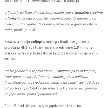
što će se robne rezerve konačno staviti u funkciju.
Vrijeme je da Federalnu direkciju robnih rezervi
konačno stavimo
u funkciju
da radi ono za što je namijenjena: da intervenira u
ovakvim situacijama, da otkupi viškove, da osigura ono što nam
treba
, poručuje Jović.
Kada su u pitanju
poljoprivredni poticaji
, ove godine u
proračunu HNŽ-a za tu je namjenu predviđeno
2,5 milijuna
maraka
, a ministar kaže kako će taj iznos u konačnici vjerojatno
biti i veći.
Prošle godine bilo je predviđeno 1,8 milijuna pa je na kraju taj
iznos porastao na 2,8. Županije zadnjih godina dobivaju
financijsku pomoć s federalne razine, a mi ćemo inzistirati da se
odredi točan postotak od tih sredstava koji će biti usmjeren za
poljoprivredu i pomoć poljoprivredi
.
Pored županijskih poticaja, poljoprivrednicima su na