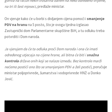
goriva na račun nekih trošarina barem na neko određeno vrijeme,
na tri ili šest mjeseci
, predlaže ministar.
On vjeruje kako će u borbi s divljanjem cijena pomoći i
smanjenje
PDV na hranu
na 5 posto, što je ovoga tjedna izglasao
Zastupnički dom Parlamentarne skupštine BiH, a tu odluku treba
potvrditi i Dom naroda.
Ja vjerujem da će ta odluka proći Dom naroda i ona će imati
određenog utjecaja na cijene hrane, ali bitna će biti i
snažna
kontrola
države onih koji se nalaze između. Bez kontrole marži
nećemo postići ono što se smanjenjem PDV-a želi postići
, poručuje
ministar poljoprivrede, šumarstva i vodoprivrede HNŽ-a Donko
Jović.