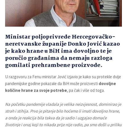
Ministar poljoprivrede Hercegovačko-
neretvanske županije Donko Jović kazao
je kako hrane u BiH ima dovoljno te je
poručio građanima da nemaju razloga
gomilati prehrambene proizvode.
U razgovoru za Fenu ministar Jović izjavio je kako su protekle dvije
pandemijske godine pokazale da BiH može proizvesti
dovoljne
količine hrane za svoje potrebe
, pa čak i više od toga.
Na početku pandemije vladala je velika neizvjesnost, dominirao je
strah i stihija. Prvo je pitanje bilo hoćemo li imati dovoljno hrane,
a onda je reakcija bila takva da je sadio i uzgajao domaće
životinje i onaj koji to nikada prije nije radio, pa smo došli u priliku