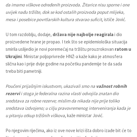
da imamo viškove određenih proizvoda. Žitarice nisu sporne i one
uvijek nađu tržište, dok se kod ostalih proizvoda poput mlijeka,
mesa i posebice povrtlarskih kultura stvarao suficit
, ističe Jović.
U tom razdoblju, dodaje,
država nije najbolje reagirala
i dio
proizvedene hrane je propao. I tek što se epidemiološka situacija
smirila uslijedio je novi poremećaj na tržištu prouzrokovan
ratom u
Ukrajini
. Ministar poljoprivrede HNŽ-a kaže kako je atmosfera
slična kao i prije dvije godine na početku pandemije te da sada
treba biti pametniji.
Poučeni prijašnjim iskustvom, ukazivali smo na
važnost robnih
rezervi
i stoga je federalna razina vlasti odvojila znatan dio
sredstava za robne rezerve; mislim da nikada nije prije toliko
sredstava izdvojeno; u cilju pravovremenog interveniranja kada je
u pitanju otkup tržišnih viškova
, kaže ministar Jović.
Po njegovim riječima, ako iz ove nove krizi išta dobro izađe bit će to