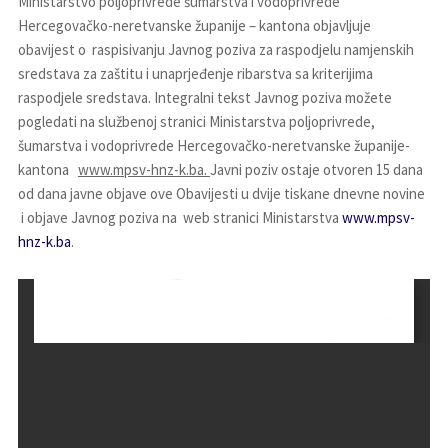
Ministarstvo poljoprivrede šumarstva i vodoprivrede
Hercegovačko-neretvanske županije – kantona objavljuje
obavijest o raspisivanju Javnog poziva za raspodjelu namjenskih
sredstava za zaštitu i unaprjeđenje ribarstva sa kriterijima
raspodjele sredstava. Integralni tekst Javnog poziva možete
pogledati na službenoj stranici Ministarstva poljoprivrede,
šumarstva i vodoprivrede Hercegovačko-neretvanske županije-
kantona
www.mpsv-hnz-k.ba.
Javni poziv ostaje otvoren 15 dana
od dana javne objave ove Obavijesti u dvije tiskane dnevne novine
i objave Javnog poziva na web stranici Ministarstva
www.mpsv-
hnz-k.ba
.